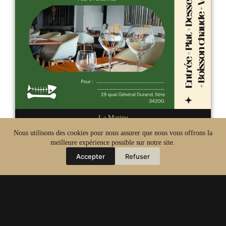
La Marine
DUO Accord Mézèvin
Nous utilisons des cookies pour nous assurer que nous vous offrons la
meilleure expérience possible sur notre site.
Pour 2 personnes
Accepter
Refuser
Commander en ligne